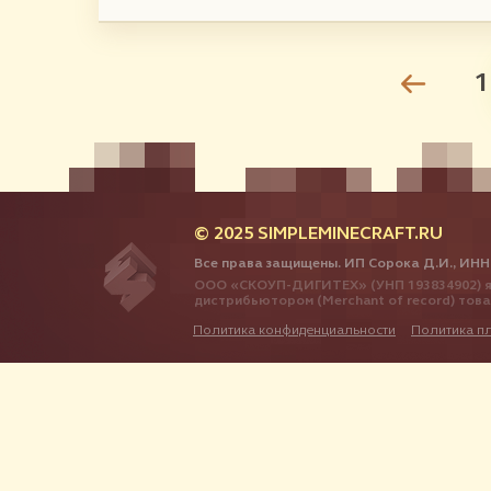
1
© 2025 SIMPLEMINECRAFT.RU
Все права защищены. ИП Сорока Д.И., ИНН
ООО «СКОУП-ДИГИТЕХ» (УНП 193834902) я
дистрибьютором (Merchant of record) тов
Политика конфиденциальности
Политика п