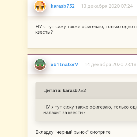
karasb752
13 декабря 2020 07:24
НУ я тут сижу также офигеваю, только одно по
квесты?
xb1tnatorV
14 декабря 2020 23:18
Цитата: karasb752
НУ я тут сижу также офигеваю, только одн
малахит за квесты?
Вкладку "черный рынок" смотрите