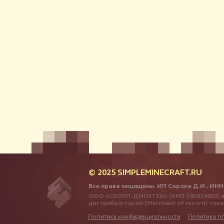
© 2025 SIMPLEMINECRAFT.RU
Все права защищены. ИП Сорока Д.И., ИНН
ООО «СКОУП-ДИГИТЕХ» (УНП 193834902) я
дистрибьютором (Merchant of record) тов
Политика конфиденциальности
Политика п